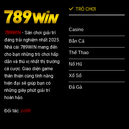
TRÒ CHƠI
Casino
789WIN
- Sân chơi giải trí
đáng trải nghiệm nhất 2025.
Bắn Cá
Nhà cái 789WIN mang đến
Thể Thao
cho bạn những trò chơi hấp
dẫn và thú vị nhất thị trường
Nổ Hũ
cá cược. Giao diện game
Xổ Số
thân thiện cùng tính năng
hiện đại sẽ giúp bạn có
Đá Gà
những giây phút giải trí
hoàn hảo.
Đối tác:
zo88