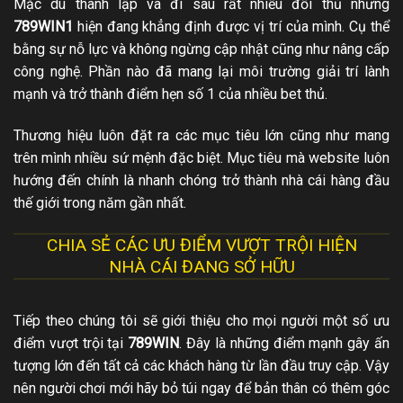
Mặc dù thành lập và đi sau rất nhiều đối thủ nhưng
789WIN1
hiện đang khẳng định được vị trí của mình. Cụ thể
bằng sự nỗ lực và không ngừng cập nhật cũng như nâng cấp
công nghệ. Phần nào đã mang lại môi trường giải trí lành
mạnh và trở thành điểm hẹn số 1 của nhiều bet thủ.
Thương hiệu luôn đặt ra các mục tiêu lớn cũng như mang
trên mình nhiều sứ mệnh đặc biệt. Mục tiêu mà website luôn
hướng đến chính là nhanh chóng trở thành nhà cái hàng đầu
thế giới trong năm gần nhất.
CHIA SẺ CÁC ƯU ĐIỂM VƯỢT TRỘI HIỆN
NHÀ CÁI ĐANG SỞ HỮU
Tiếp theo chúng tôi sẽ giới thiệu cho mọi người một số ưu
điểm vượt trội tại
789WIN
. Đây là những điểm mạnh gây ấn
tượng lớn đến tất cả các khách hàng từ lần đầu truy cập. Vậy
nên người chơi mới hãy bỏ túi ngay để bản thân có thêm góc