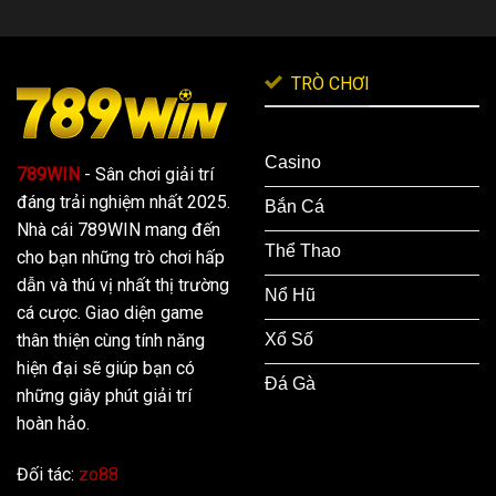
TRÒ CHƠI
Casino
789WIN
- Sân chơi giải trí
đáng trải nghiệm nhất 2025.
Bắn Cá
Nhà cái 789WIN mang đến
Thể Thao
cho bạn những trò chơi hấp
dẫn và thú vị nhất thị trường
Nổ Hũ
cá cược. Giao diện game
Xổ Số
thân thiện cùng tính năng
hiện đại sẽ giúp bạn có
Đá Gà
những giây phút giải trí
hoàn hảo.
Đối tác:
zo88