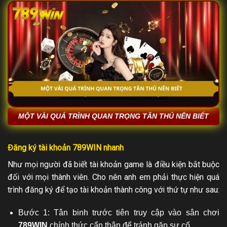
MỘT VÀI QUÁ TRÌNH QUAN TRỌNG TÂN THỦ NÊN BIẾT
Đăng ký tài khoản 789WIN nhanh
Như mọi người đã biết tài khoản game là điều kiện bắt buộc
đối với mọi thành viên. Cho nên anh em phải thực hiện quá
trình đăng ký để tạo tài khoản thành công với thứ tự như sau:
Bước 1: Tân binh trước tiên truy cập vào sân chơi
789WIN
chính thức cẩn thận để tránh gặp sự cố.