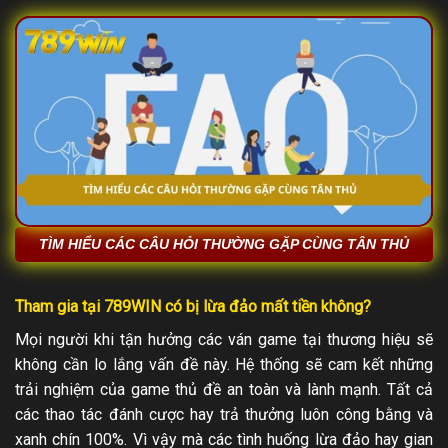
TÌM HIỂU CÁC CÂU HỎI THƯỜNG GẶP CÙNG TÂN THỦ
Tham gia tại 789WIN có bị lừa đảo mất tiền không?
Mọi người khi tận hưởng các ván game tại thương hiệu sẽ
không cần lo lắng vấn đề này. Hệ thống sẽ cam kết những
trải nghiệm của game thủ đề an toàn và lành mạnh. Tất cả
các thao tác đánh cược hay trả thưởng luôn công bằng và
xanh chín 100%. Vì vậy mà các tình huống lừa đảo hay gian