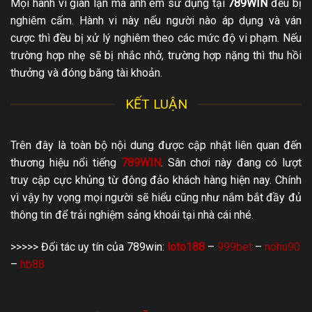
Mọi hành vi gian lận mà anh em sử dụng tại
789WIN
đều bị
nghiêm cấm. Hành vi này nếu người nào áp dụng và ván
cược thì đều bị xử lý nghiêm theo các mức độ vi phạm. Nếu
trường hợp nhẹ sẽ bị nhắc nhở, trường hợp nặng thì thu hồi
thưởng và đóng băng tài khoản.
KẾT LUẬN
Trên đây là toàn bộ nội dung được cập nhật liên quan đến
thương hiệu nổi tiếng
789WIN
. Sân chơi này đang có lượt
truy cập cực khủng từ đông đảo khách hàng hiện nay. Chính
vì vậy hy vọng mọi người sẽ hiểu cũng như nắm bắt đầy đủ
thông tin để trải nghiệm sảng khoái tại nhà cái nhé.
>>>>> Đối tác uy tín của 789win:
loto188
–
999bet
–
nohu90
–
hb88