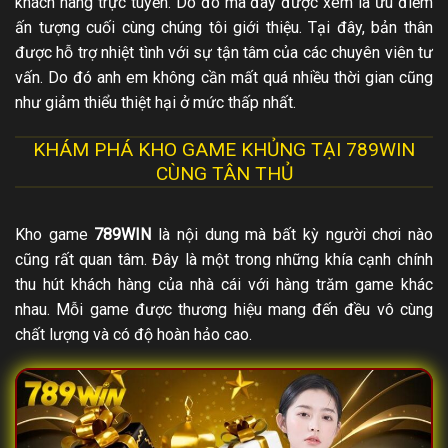
khách hàng trực tuyến. Do đó mà đây được xem là ưu điểm
ấn tượng cuối cùng chúng tôi giới thiệu. Tại đây, bản thân
được hỗ trợ nhiệt tình với sự tận tâm của các chuyên viên tư
vấn. Do đó anh em không cần mất quá nhiều thời gian cũng
như giảm thiểu thiệt hại ở mức thấp nhất.
KHÁM PHÁ KHO GAME KHỦNG TẠI 789WIN
CÙNG TÂN THỦ
Kho game
789WIN
là nội dung mà bất kỳ người chơi nào
cũng rất quan tâm. Đây là một trong những khía cạnh chính
thu hút khách hàng của nhà cái với hàng trăm game khác
nhau. Mỗi game được thương hiệu mang đến đều vô cùng
chất lượng và có độ hoàn hảo cao.