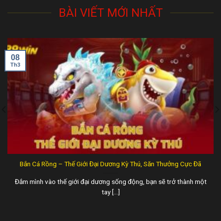
BÀI VIẾT MỚI NHẤT
08
Th3
Bắn Cá Rồng – Thế Giới Đại Dương Kỳ Thú, Săn Thưởng Cực Đã
Đắm mình vào thế giới đại dương sống động, bạn sẽ trở thành một
tay [...]