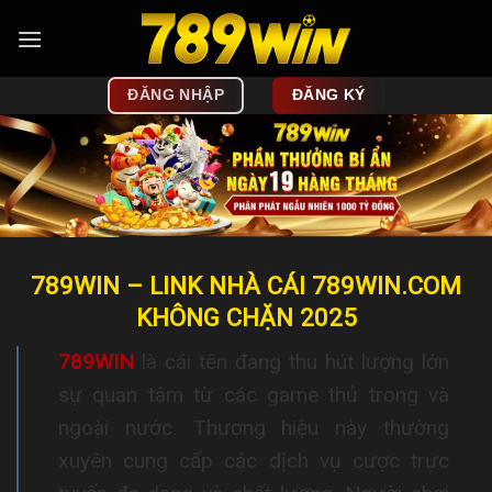
Chuyển
đến
nội
dung
ĐĂNG NHẬP
ĐĂNG KÝ
789WIN – LINK NHÀ CÁI 789WIN.COM
KHÔNG CHẶN 2025
789WIN
là cái tên đang thu hút lượng lớn
sự quan tâm từ các game thủ trong và
ngoài nước. Thương hiệu này thường
xuyên cung cấp các dịch vụ cược trực