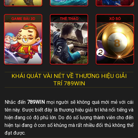
KHÁI QUÁT VÀI NÉT VỀ THƯƠNG HIỆU GIẢI
TRÍ 789WIN
Nhắc đến
789WIN
mọi người sẽ không quá mới mẻ với cái
tên này. Được biết đây là thương hiệu giải trí khá nổi tiếng và
hiện đang có độ phủ lớn. Do đó số lượng thành viên cho đến
hiện tại đang ở con số khủng mà rất nhiều đối thủ không thể
đạt được.