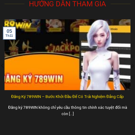
HƯỚNG DẪN THAM GIA
05
Th11
Đăng Ký 789WIN – Bước Khởi Đầu Để Có Trải Nghiệm Đẳng Cấp
Đăng ký 789WIN không chỉ yêu cầu thông tin chính xác tuyệt đối mà
còn [...]