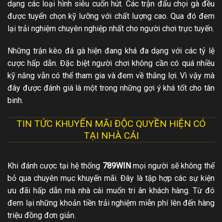
dạng các loại hình siêu cuốn hút. Các trận đấu chọi gà đều
được tuyển chọn kỹ lưỡng với chất lượng cao. Qua đó đem
lại trải nghiệm chuyên nghiệp nhất cho người chơi trực tuyến.
Những trận kèo đá gà hiện đang khá đa dạng với các tỷ lệ
cược hấp dẫn. Đặc biệt người chơi không cần có quá nhiều
kỹ năng vẫn có thể tham gia và đem về thắng lợi. Vì vậy mà
đây được đánh giá là một trong những gợi ý khá tốt cho tân
binh.
TIN TỨC KHUYẾN MÃI ĐỘC QUYỀN HIỆN CÓ
TẠI NHÀ CÁI
Khi đánh cược tại hệ thống
789WIN
mọi người sẽ không thể
bỏ qua chuyên mục khuyến mãi. Đây là tập hợp các sự kiện
ưu đãi hấp dẫn mà nhà cái muốn tri ân khách hàng. Từ đó
đem lại những khoản tiền trải nghiệm miễn phí lên đến hàng
triệu đồng đơn giản.