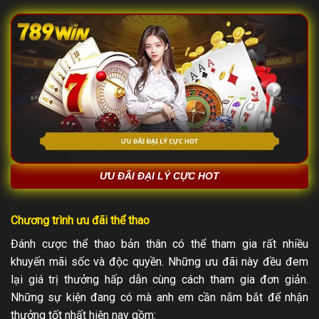
ƯU ĐÃI ĐẠI LÝ CỰC HOT
Chương trình ưu đãi thể thao
Đánh cược thể thao bản thân có thể tham gia rất nhiều
khuyến mãi sốc và độc quyền. Những ưu đãi này đều đem
lại giá trị thưởng hấp dẫn cùng cách tham gia đơn giản.
Những sự kiện đang có mà anh em cần nắm bắt để nhận
thưởng tốt nhất hiện nay gồm: