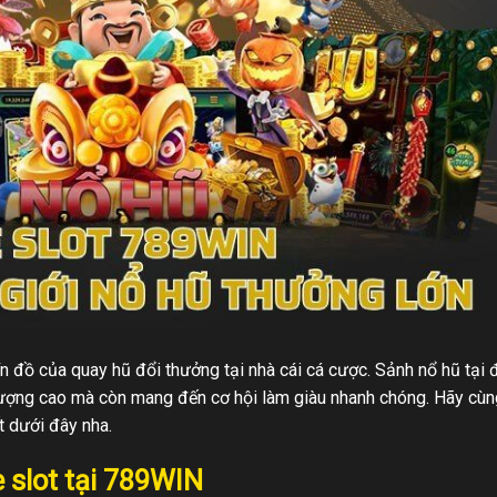
n đồ của quay hũ đổi thưởng tại nhà cái cá cược. Sảnh nổ hũ tại 
ượng cao mà còn mang đến cơ hội làm giàu nhanh chóng. Hãy cùn
t dưới đây nha.
slot tại 789WIN