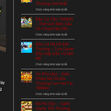
–
Thưởng Hot Nhất
Thế
ở
Chức năng bình luận bị tắt
Giới
Bắn
Đại
Cá
Dương
Bắn Cá Tiên 789WIN
Thần
Kỳ
– Thế Giới Biển Sâu
Tài
Thú,
Vô Cùng Hấp Dẫn
Tựa
Săn
ở
Chức năng bình luận bị tắt
Game
Thưởng
Bắn
Săn
Cực
Cá
Mồi
Đã
Bắn Cá Nổ Hũ Đổi
Tiên
Đổi
Thưởng – Tựa Game
789WIN
Thưởng
Đầy Hấp Dẫn Và Mới
–
Hot
Mẻ
Thế
Nhất
Giới
ở
Chức năng bình luận bị tắt
Biển
Bắn
Sâu
Cá
Go Phú Quý – Siêu
Vô
Nổ
Phẩm Nổ Hũ Đổi
Cùng
Hũ
đây
Thưởng Cực Hot Tại
Hấp
Đổi
789Win
g
Dẫn
Thưởng
–
ở
Chức năng bình luận bị tắt
Tựa
Go
Game
Phú
Nổ Hũ Sbo – Sảnh
Đầy
Quý
Game Đổi Thưởng
Hấp
–