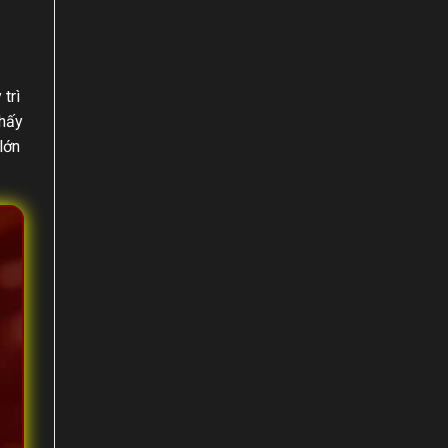
 trì
thấy
lớn