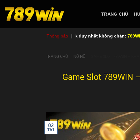
Chuyển
đến
TRANG CHỦ
H
nội
dung
Link duy nhất không chặn:
Thông báo
|
789WIN
, đề nghị
TRANG CHỦ
-
NỔ HŨ
-
GAME SLOT 789WIN – KHÁ
Game Slot 789WIN –
02
Th1