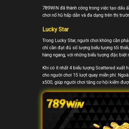
789WIN đã thành công trong việc tạo dấu ấ
chơi nổ hũ hấp dẫn và đa dạng trên thị trườ
Lucky Star
Trong Lucky Star, người chơi không cần phải
chỉ cần đạt đủ số lượng biểu tượng tối thi
hàng ngang, với những biểu tượng đặc biệt
Khi có ít nhất 4 biểu tượng Scattered xuất 
cho người chơi 15 lượt quay miễn phí. Ngoài
x500, giúp người chơi tăng cơ hội kiếm đượ