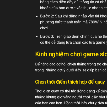
bằng cách điền đầy đủ thông tin cá nhâ
khoản của bạn được xác thực nhanh c
Bước 2: Sau khi đăng nhập vào tài khoả
phương thức thanh toán mà 789WIN hỗ t
chơi.
Bước 3: Trên giao diện chính của hệ t
có thể dễ dàng lựa chọn các tựa game y
Kinh nghiệm chơi game slo
Để nâng cao cơ hội chiến thắng trong trò c
trọng. Những gợi ý dưới đây sẽ giúp bạn có
Chọn thời điểm thích hợp để quay
Thời gian quay có thể tác động đáng kể đến 
những khung giờ vắng người chơi, đặc biệt là
của bạn cao hơn. Đồng thời, hãy chú ý đến 