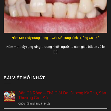
phiên bản bình thường, lên đến 1:99.
Đây đã trở thành một trong những cách kiếm tiền nhanh
chóng, nâng cao xác suất giành chiến thắng mà thành viên
chỉ cần dự đoán đúng thứ tự 2 số cuối cùng trong kết quả
mỗi kỳ quay.
Nằm Mơ Thấy Rụng Răng – Giải Mã Từng Tình Huống Cụ Thể
Tham gia trải nghiệm lô đề siêu tốc
Nằm mơ thấy rụng răng thường khiến người ta cảm giác bất an và lo
[...]
Xổ số 789WIN
siêu tốc có phần thưởng vô cùng cuốn hút
đối với những thành viên không thích sự chờ đợi quá lâu như
phiên bản truyền thống. Kỳ quay thưởng nhanh, có kết quả
ngay cùng cách tham gia nhanh là yếu tố mà khách hàng
BÀI VIẾT MỚI NHẤT
mong muốn tham gia trải nghiệm ngay tại đây.
Lô đề tự chọn
Bắn Cá Rồng – Thế Giới Đại Dương Kỳ Thú, Săn
Sản phẩm trò chơi thành viên được tự do chọn lựa các con
Thưởng Cực Đã
số may mắn ngẫu nhiên có mức tỷ lệ giành chiến thắng cao.
ở
Chức năng bình luận bị tắt
Bắn
Cơ hội săn thưởng được phân bổ đều là yếu tố cuốn hút nhất