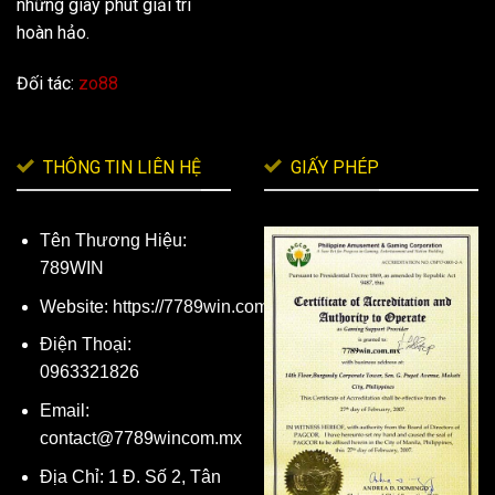
những giây phút giải trí
….
hoàn hảo.
Quy trình hướng dẫn từ A đến Z cách tham gia trải
Đối tác:
zo88
nghiệm
Để có thể tham gia trải nghiệm
xổ số 789WIN
khách hàng
cần tuân thủ đầy đủ theo thao tác hướng dẫn cụ thể như ở
THÔNG TIN LIÊN HỆ
GIẤY PHÉP
phần dưới đây:
Bước 1: Đầu tiên khách hàng cần sử dụng đường liên kết
Tên Thương Hiệu:
chính thống được cung cấp trước đó, để thực hiện truy cập
789WIN
vào nền tảng website giải trí cá cược đổi thưởng.
Website:
https://7789win.com.mx/
Bước 2: Sau đó mọi người có thể tiến hàng truy cập vào ID
Điện Thoại:
thành viên, hoặc nếu chưa có tài khoản thì hãy thực hiện
0963321826
thao tác đăng ký account cho bản thân nhanh chóng.
Email:
Bước 3: Tại giao diện màn hình sau khi đăng nhập thành
contact@7789wincom.mx
công sẽ xuất hiện những chuyên mục để thành viên chọn
lựa. Nếu khách hàng quan tâm đến sảnh cá cược
xổ số
Địa Chỉ:
1 Đ. Số 2, Tân